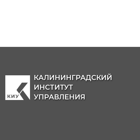
Образовательные программы
Бакалавриат
38.03.04
Государственное и муниципальн

управление
38.03.02
Менеджмент

40.03.01
Юриспруденция

Магистратура
38.04.04
Государственное и муниципальн

управление: Национальная
безопасность