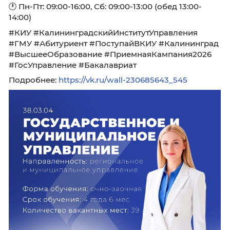
📞 +7 (4012) 55-73-82
+7 (4012) 50-89-40
📧 nabor@kiu39.ru
🌐
kiu39.ru
📲 ВКонтакте:
vk.com/kiunabor
📲 MAX:
kiu39.ru/max_abitur
📍 г. Калининград, ул. Баженова, 4, кабинет 1
🕐 Пн-Пт: 09:00-16:00, Сб: 09:00-13:00 (обед 13:
14:00)
#КИУ #КалининградскийИнститутУправлени
#ГМУ #Абитуриент #ПоступайВКИУ #Калин
#ВысшееОбразование #ПриемнаяКампания
#ГосУправление #Бакалавриат
Подробнее:
https://vk.ru/wall-230685643_545