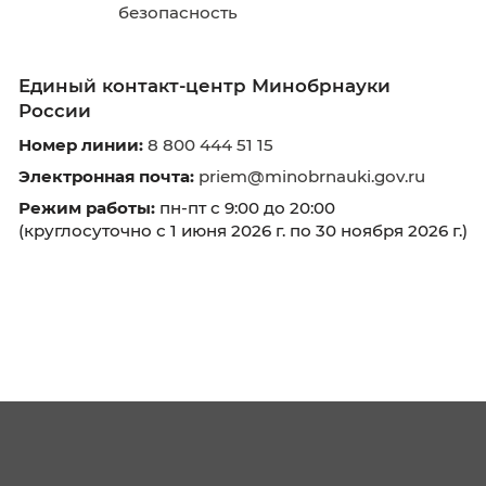
День открытых дверей
Высшее образование - Магистратура
Высшее образование - Бакалавриат
Кабинет абитуриента
Списки поступающих
Реквизиты
Образовательные программы
Бакалавриат
38.03.04
Государственное и муниципальн
