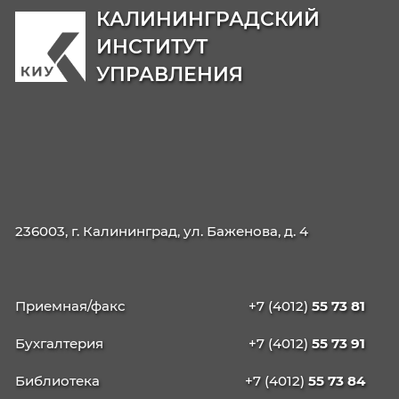
управление
38.03.02
Менеджмент

40.03.01
Юриспруденция

Магистратура
38.04.04
Государственное и муниципальн

управление: Национальная
безопасность
Единый контакт-центр Минобрнауки
России
Номер линии:
8 800 444 51 15
Электронная почта:
priem@minobrnauki.gov.