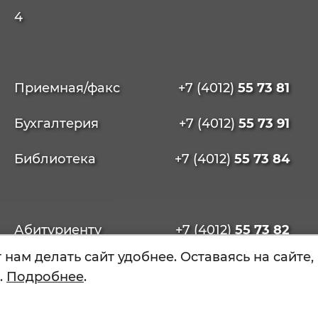
4
Приемная/факс
+7 (4012)
55 73 81
Бухгалтерия
+7 (4012)
55 73 91
Библиотека
+7 (4012)
55 73 84
Абитуриенту
+7 (4012)
55 73 82
нам делать сайт удобнее. Оставаясь на сайте,
+7 (4012)
50 89 40
.
Подробнее
.
nabor@kiu39.ru