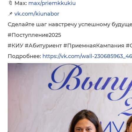
🔖 Max:
max/priemkkukiu
📌
vk.com/kiunabor
Сделайте шаг навстречу успешному будущем
#Поступление2025
#КИУ #Абитуриент #ПриемнаяКампания #
Подробнее:
https://vk.com/wall-230685963_4