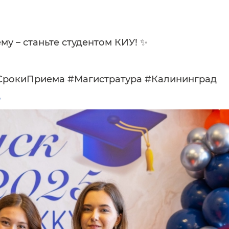
у – станьте студентом КИУ! ✨
СрокиПриема #Магистратура #Калининград
6