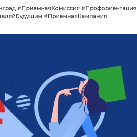
инград #ПриемнаяКомиссия #Профориентация
авляйБудущим #ПриемнаяКампания