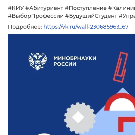
#КИУ #Абитуриент #Поступление #Калин
#ВыборПрофессии #БудущийСтудент #Упр
Подробнее:
https://vk.ru/wall-230685963_67