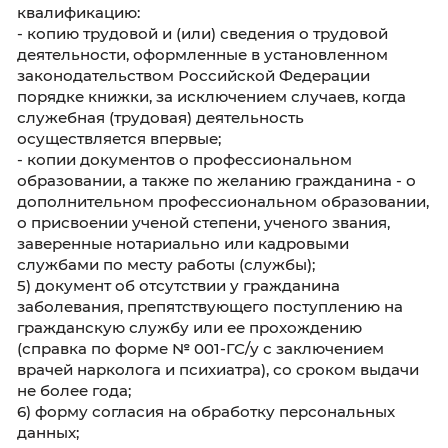
Продолжительность ежегодного оплачивае
отпуска устанавливается в соответствии со 
46 Федерального закона № 79-ФЗ.
В соответствии со статьей 50 Федерального
№ 79-ФЗ и Указом Президента Российской
Федерации от 25 июля 2006 г. № 763 «О ден
содержании федеральных государственных
гражданских служащих» денежное содержа
федерального государственного гражданск
служащего состоит из:
- должностного оклада в соответствии с
замещаемой им должностью федеральной
государственной гражданской службы;
- ежемесячного денежного поощрения;
- оклада в соответствии с присвоенным ему
классным чином гражданской службы;
- ежемесячной надбавки к должностному о
за особые условия гражданской службы;