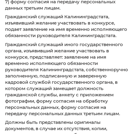
- ежемесячной надбавки к должностному о
за выслугу лет на гражданской службе в
соответствии со стажем государственной с
- премии за выполнение особо важных и сл
заданий;
- других выплат, предусмотренных федерал
законами и иными нормативными правовы
актами Российской Федерации, - в размерах
определяемых с учетом размеров других вып
установленных соответствующими федерал
законами и иными нормативными правовы
актами Российской Федерации.
Примерный размер денежного содержания
(оплаты труда):
ведущая группа – 39000 – 50000 руб.
старшая группа – 29000 – 38000 руб.
Перечень документов, представляемы