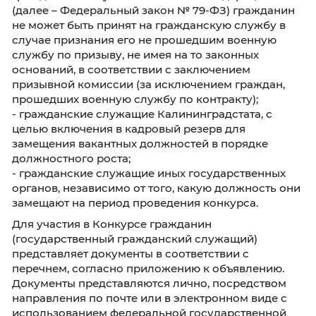
VII. К управленческим умениям (для ведуще
группы категории «руководители»):
1) умение эффективно планировать,
организовывать работу и контролировать ее
выполнение;
2) умение оперативно принимать и реализо
управленческие решения.
Условия участия в Конкурсе
Право участия в Конкурсе на включение в
кадровый резерв для замещения вакантных
должностей федеральной государственной
гражданской службы имеют:
- граждане Российской Федерации, достигш
возраста 18 лет, владеющие государственны
языком Российской Федерации и
соответствующие установленным
законодательством Российской Федерации 