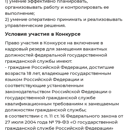
Федерации от 18 августа 2008 г. № 620 «Об
условиях предоставления в обязательном п
первичных статистических данных и
административных данных субъектам
официального статистического учета».
VI. К функциональным умениям:
1) пользование современной оргтехникой и
программными продуктами, работа с внутр
и периферийными устройствами компьютера
2) работа с информационно-коммуникацио
сетями, в том числе сетью Интернет, работа в
операционной системе, работа с электронн
почтой, работа в текстовом редакторе, работ
электронными таблицами;
3) работа с базами данных;
4) умение контролировать качество получе
результатов.