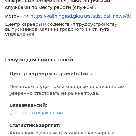
Конкурс
Гражданин Российской Федерации, изъяви
желание участвовать в Конкурсе, представл
следующие документы:
1) собственноручно написанное заявление н
руководителя Калининградстата;
2) заполненную и подписанную анкету по ф
установленной распоряжением Правительс
Российской Федерации от 26.05.2005 № 667-
утверждении формы анкеты для участия в
конкурсе на замещение вакантной должнос
государственной гражданской службы РФ», 
приложением фотографии размером 3x4 см;
3) копию паспорта или заменяющего его
документа (соответствующий документ
предъявляется лично по прибытии на конкур
4) документы, подтверждающие