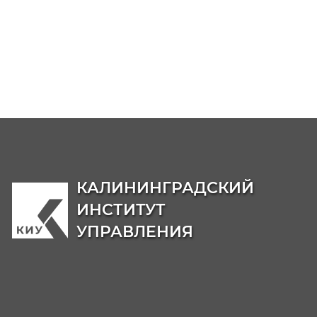
котором служащий замещает должность
гражданской службы, анкету с приложение
фотографии, форму согласия на обработку
персональных данных, форму согласия на
передачу персональных данных третьим лиц
Должны быть представлены оригиналы
документов, в случае их отсутствия, копии,
заверенные нотариально, либо кадровыми
службами по месту работы (службы).
Источник:
https://kaliningrad.gks.ru/statisti
Центр карьеры и содействия трудоустройст
выпускников Калининградского института
управления
Ресурс для соискателей