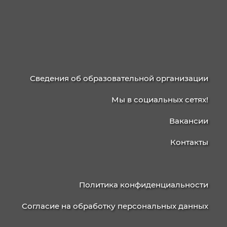
gderabota.ru/статьи/студент
Перейти на портал
Поддержка молодых специалистов
Информационная поддержка
трудоустройства выпускников
ГКУ КО "ЦЗН Калининградской области"
Банк вакансий
-
https://www.rabotakaliningrad.ru/vacancy