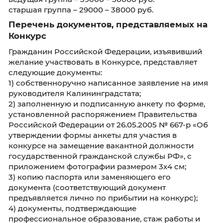
службы или стажу (опыту) работы гражд
(гражданского служащего) по специальн
II этап – тестирование и индивидуаль
собеседование с конкурсантами.
Условия прохождения гражданской 
Условия прохождения гражданской службы
установлены Федеральным законом №79-ФЗ
другими федеральными законами, указами
Президента Российской Федерации и
постановлениями Правительства Российско
Федерации.
Гражданским служащим Калининградстата
устанавливается пятидневная служебная не
(выходные дни – суббота и воскресенье, не
праздничные дни), служебное время с 8.00 до
в пятницу с 8.00 до 16.00.