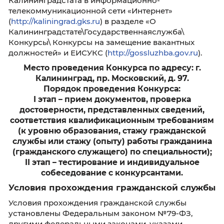
Федерации о государственной службе и о
противодействии коррупции, знаниями и
умениями в сфере информационно-
коммуникационных технологий;
для оценки знаний и умений по вопросам
профессиональной служебной деятельност
исходя из области и вида профессионально
служебной деятельности.
В рамках проведения индивидуального
собеседования задаются вопросы, направл
на оценку профессионального уровня канди
Приём документов для участия в Конк
будет проводиться в период
с 10 октября 31 октября 2022 г.
лично - по рабочим дням с 9.00 до 16.0
пятницу до 15.00,
перерыв с 12.30 до 13.18
по адресу: г. Калининград, пр. Московски