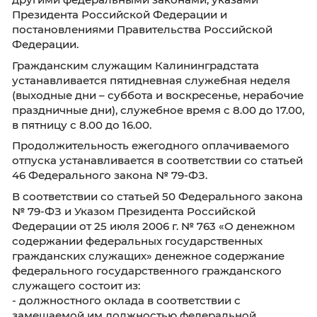
97, каб. 409.
Контактное лицо: Семенова Наталья Федо
тел. (4012) 300-389 (доб. 4070),
Курганова Татьяна Анатольевна, тел. (4012
389 (доб. 4090).
Конкурс будет проведён не позднее чем чер
календарных дней после дня завершения п
документов для участия в конкурсе,
предполагаемая дата проведения - не поздн
ноября 2022 г.
Кандидатам, участвующим в конкурсе, в кач
самопроверки рекомендуется пройти
предварительный квалификационный тест в
рамок конкурса на соответствие базовым
квалификационным требованиям к знаниям
навыкам, подготовленный Минтрудом Росси
размещённый в ЕИСУКС (на главной страни