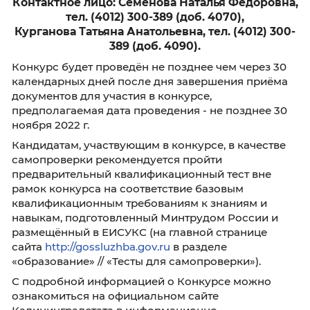
замещение вакантной должности гражданс
службы, их соответствия квалификационны
требованиям к этой должности.
При проведении конкурса конкурсная коми
оценивает кандидатов на основании
представленных ими документов об образо
о квалификации, прохождении гражданской
иного вида государственной службы,
осуществлении другой трудовой деятельност
также на основе результатов конкурсных
процедур.
В ходе конкурсных процедур проводится
тестирование:
для оценки уровня владения государствен
языком Российской Федерации (русским яз
знаниями основ Конституции Российской
Федерации, законодательства Российской