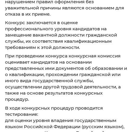
органов, независимо от того, какую должнос
замещают на период проведения конкурса.
Для участия в Конкурсе гражданин
(государственный гражданский служащий)
представляет документы в соответствии с
перечнем, согласно приложению к объявлен
Документы представляются лично, посредс
направления по почте или в электронном ви
использованием федеральной государстве
информационной системы «Единая
информационная система управления кадр
составом государственной гражданской сл
Российской Федерации» (далее – ЕИСУКС).
Расходы, связанные с участием в конкурсе (
к месту проведения конкурса и обратно, на
жилого помещения, проживание, пользован
услугами средств связи и другие), осуществ