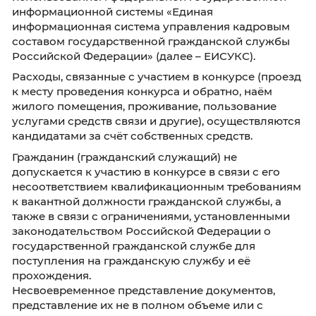
государственной гражданской службе
квалификационным требованиям к замеща
должностям гражданской службы;
в соответствии с п. 11 ст. 16 Федерального за
27 июля 2004 года № 79-ФЗ «О государстве
гражданской службе Российской Федераци
(далее – Федеральный закон № 79-ФЗ) граж
не может быть принят на гражданскую служ
случае признания его не прошедшим военн
службу по призыву, не имея на то законных
оснований, в соответствии с заключением
призывной комиссии (за исключением граж
прошедших военную службу по контракту);
- гражданские служащие Калининградстата,
целью включения в кадровый резерв для
замещения вакантных должностей в порядк
должностного роста;
- гражданские служащие иных государстве