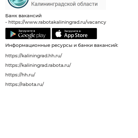
врачей нарколога и психиатра), со сроком в
не более года;
6) форму согласия на обработку персональ
данных;
7) форму согласия на передачу персональн
данных третьим лицам.
Гражданский служащий Калининградстата,
изъявивший желание участвовать в конкурсе
подает заявление на имя временно исполн
обязанности руководителя Калининградстат
Гражданский служащий иного государствен
органа, изъявивший желание участвовать в
конкурсе, представляет: заявление на имя
временно исполняющего обязанности
руководителя Калининградстата, собственн
заполненную, подписанную и заверенную
кадровой службой государственного органа,