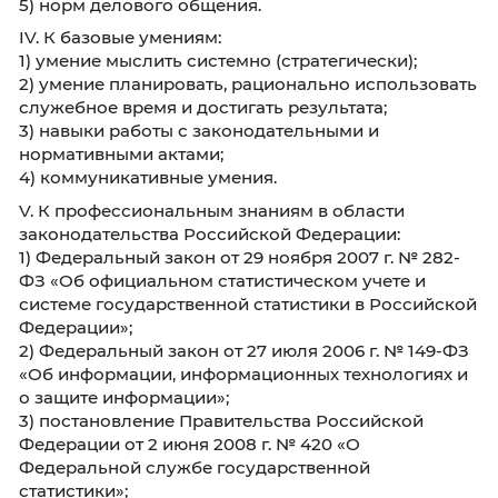
273-ФЗ «О противодействии коррупции»;
3) знания и умения в области информационн
коммуникационных технологий (знание осн
информационной безопасности и защиты
информации, основных положений
законодательства о персональных данных, 
принципов функционирования системы
электронного документооборота, основных
положений законодательства об электронн
подписи, основные знания и умения по
применению персонального компьютера);
4) порядка работы со служебной информаци
основ делопроизводства;
5) норм делового общения.
IV. К базовые умениям:
1) умение мыслить системно (стратегически);
2) умение планировать, рационально исполь