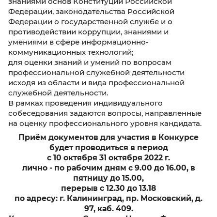
кандидатами за счёт собственных средств.
Гражданин (гражданский служащий) не
допускается к участию в конкурсе в связи с 
несоответствием квалификационным требо
к вакантной должности гражданской службы
также в связи с ограничениями, установлен
законодательством Российской Федерации 
государственной гражданской службе для
поступления на гражданскую службу и её
прохождения.
Несвоевременное представление документо
представление их не в полном объеме или с
нарушением правил оформления без
уважительной причины являются основание
отказа в их приеме.
Конкурс заключается в оценке
профессионального уровня кандидатов на