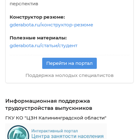
профессиональное образование, стаж работ
квалификацию:
- копию трудовой и (или) сведения о трудов
деятельности, оформленные в установленн
законодательством Российской Федерации
порядке книжки, за исключением случаев, к
служебная (трудовая) деятельность
осуществляется впервые;
- копии документов о профессиональном
образовании, а также по желанию гражданин
дополнительном профессиональном образо
о присвоении ученой степени, ученого звани
заверенные нотариально или кадровыми
службами по месту работы (службы);
5) документ об отсутствии у гражданина
заболевания, препятствующего поступлению
гражданскую службу или ее прохождению
(справка по форме № 001-ГС/у с заключение