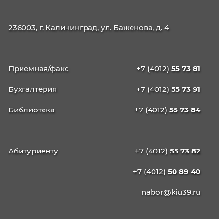
Центр карьеры с gderabota.ru
Помогаем студентам и молодым специали
уверенно стартовать на рынке труда.
База вакансий:
gderabota.ru/вакансии
Статистика зарплат:
Актуальные данные для оценки карьерных
перспектив
Конструктор резюме:
gderabota.ru/конструктор-резюме
Полезные материалы: