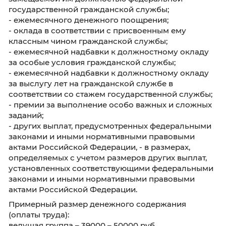
сайта
http://gossluzhba.gov.ru
в разделе
«образование» // «Тесты для самопроверки»)
С подробной информацией о Конкурсе мож
ознакомиться на официальном сайте
Калининградстата в информационно-
телекоммуникационной сети «Интернет»
(
http://kaliningrad.gks.ru
) в разделе «О
Калининградстате\Государственнаяслужба\
Конкурсы\ Конкурсы на замещение вакантн
должностей» и ЕИСУКС (
http://gossluzhba.gov
Место проведения Конкурса по адресу:
Калининград, пр. Московский, д. 97
Порядок проведения Конкурса:
I этап – прием документов, проверк
достоверности, представленных сведе
соответствия квалификационным требо
(к уровню образования, стажу граждан