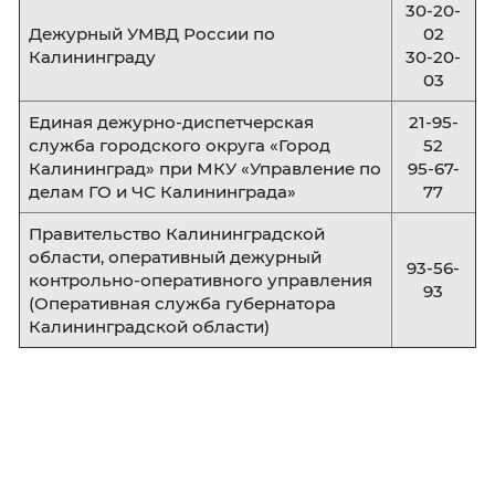
38.03.02
Менеджмент

40.03.01
Юриспруденция

Магистратура
38.04.04
Государственное и муниципальн

управление: Национальная
безопасность
Экстренные службы города Калининг
Единая дежурно-диспетчерская
служба (ЕДДС)