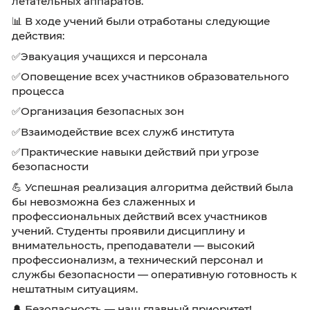
сотрудники успешно отработали действия п
сценарию «Операция Барьер» и алгоритм
поведения при угрозе атаки беспилотных
летательных аппаратов.
📊 В ходе учений были отработаны следующ
действия:
✅Эвакуация учащихся и персонала
✅Оповещение всех участников образовател
процесса
✅Организация безопасных зон
✅Взаимодействие всех служб института
✅Практические навыки действий при угрозе
безопасности
💪 Успешная реализация алгоритма действи
бы невозможна без слаженных и