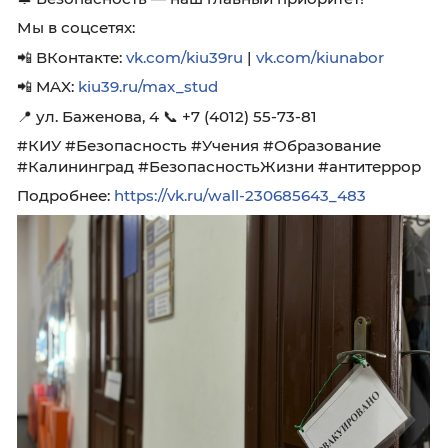
профессиональных действий всех участник
учений. Студенты проявили дисциплину и
внимательность, преподаватели — высокий
профессионализм, а технический персонал 
службы безопасности — оперативную готовн
нештатным ситуациям.
🔔 Безопасность — наш главный приоритет!
Мы в соцсетях:
📲 ВКонтакте:
vk.com/kiu39ru
|
vk.com/kiunabo
📲 MAX:
kiu39.ru/max_stud
📍 ул. Баженова, 4 📞 +7 (4012) 55-73-81
#КИУ #Безопасность #Учения #Образовани
#Калининград #БезопасностьЖизни #антит
Подробнее:
https://vk.ru/wall-230685643_483