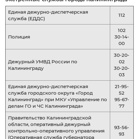
Образовательные программы
Бакалавриат
38.03.04
Государственное и муниципальн

управление
38.03.02
Менеджмент

40.03.01
Юриспруденция

Магистратура
38.04.04
Государственное и муниципальн

управление: Национальная
безопасность