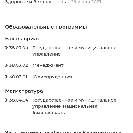
– участие в организации, введении и
совершенствовании функционирования еди
информационных ресурсов по вопросам
организации высшего инклюзивного образо
для лиц с инвалидностью.
Основная деятельность Call-центра:
обработка обращений и информирование в
режиме реального времени лиц с инвалидн
и ограниченными возможностями здоровья,
преподавателей вузов, педагогов и других
заинтересованных лиц о путях решения
возникающих проблем в процессе
профессионального самоопределения, выб
образовательной организации для получен
профессии, трудоустройства и других жизн
ситуаций в компетенции РУМЦ.
Здоровье и безопасность
29 июля 2021