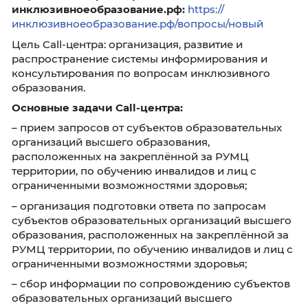
Задать вопрос можно по телефону горячей 
CALL-центр: 8-800-550-19-35
E-mail:
rumts_szfo_chgu@mail.ru
Сайт:
https://www.chsu.ru/
Обращение через портал
инклюзивноеобразование.рф:
https://
инклюзивноеобразование.рф/вопросы/новы
Цель Call-центра: организация, развитие и
распространение системы информирования
консультирования по вопросам инклюзивно
образования.
Основные задачи Call-центра:
– прием запросов от субъектов образовател
организаций высшего образования,
расположенных на закреплённой за РУМЦ