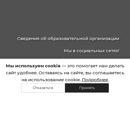
40.03.01
Юриспруденция

Магистратура
38.04.04
Государственное и муниципальн

управление: Национальная
безопасность