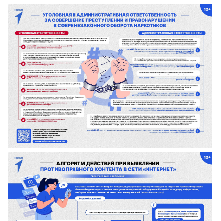
#КИУ #Важно #Антинаркотическаябезопасн
#Первые #Информация #ЗОЖ #НетНаркоти
#Безопасность #Калининград
Подробнее:
https://vk.ru/wall-230685643_519