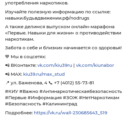
Узнайте, что такое антинаркотическая
безопасность, зачем она нужна и какие мер
помогают предотвратить негативные послед
употребления наркотиков.
Изучайте полезную информацию по ссылке:
навыки.будьвдвижении.рф/nodrugs
А также делимся выпуском онлайн-марафо
«Первые. Навыки для жизни» о противодейс
наркотикам.
Забота о себе и близких начинается со здор
💙 Мы в соцсетях:
📲 ВКонтакте:
vk.com/kiu39ru
|
vk.com/kiunabo
📲 MAX:
kiu39.ru/max_stud
📍 ул. Баженова, 4 📞 +7 (4012) 55-73-81