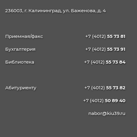
Новости
13 мая 2026
Образовательные программы
Бакалавриат
38.03.04
Государственное и муниципальн

управление
38.03.02
Менеджмент
