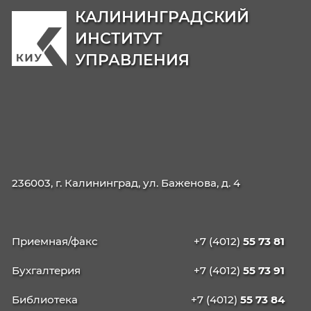
Магистратура
38.04.04
Государственное и муниципальн

управление: Национальная
безопасность