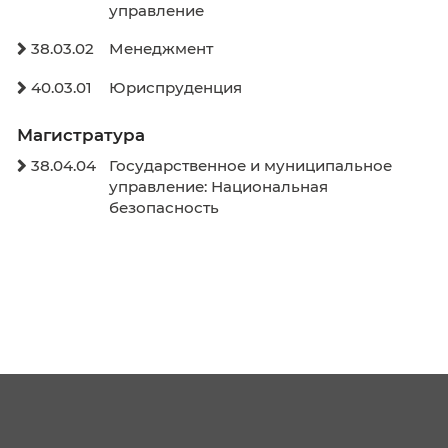
окружающих от угроз, связанных с наркоти
🤔
Новости
13 мая 2026
В начало
Назад
Вперёд
В кон
Образовательные программы
Бакалавриат
38.03.04
Государственное и муниципальн

управление
38.03.02
Менеджмент

40.03.01
Юриспруденция
