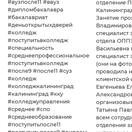
#вузпосле11 #ввуз
отделение 
#дипломбакалавра
Калининград
#бакалавриат
Занятие пр
#деньоткрытыхдверей
Владимиров
#колледж
специалист 
#поступитьвколледж
отдела ОПП
#специальность
Васильевна
#среднеепрофессиональноеобразование
специалист 
#поступитьвколледж
(они на фот
#после9 #после11 #суз
проводила 
#колледж
клиентской
#колледжкалининград
Евгеньева Е
#калининград #кку
Александров
#колледжуправления
организовы
#среднее #спо
Татьяна Пав
#среднееобразование
всем сотруд
#поступитьпосле11
отделения з