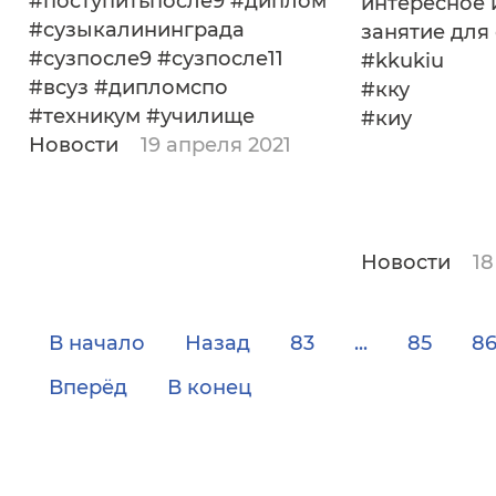
#поступитьпосле9 #диплом
интересное 
#сузыкалининграда
занятие для 
#сузпосле9 #сузпосле11
#kkukiu
#всуз #дипломспо
#кку
#техникум #училище
#киу
Новости
19 апреля 2021
Новости
18
В начало
Назад
83
...
85
8
Вперёд
В конец