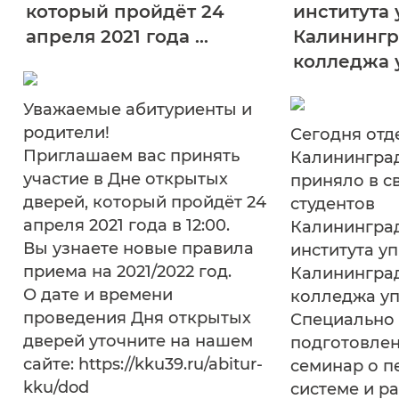
который пройдёт 24
института
апреля 2021 года ...
Калинингр
колледжа 
Уважаемые абитуриенты и
родители!
Сегодня отд
Приглашаем вас принять
Калинингра
участие в Дне открытых
приняло в с
дверей, который пройдёт 24
студентов
апреля 2021 года в 12:00.
Калинингра
Вы узнаете новые правила
института у
приема на 2021/2022 год.
Калинингра
О дате и времени
колледжа уп
проведения Дня открытых
Специально 
дверей уточните на нашем
подготовле
сайте: https://kku39.ru/abitur-
семинар о п
kku/dod
системе и р