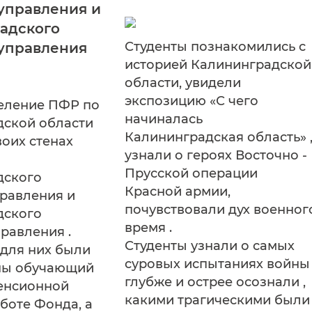
 управления и
адского
Студенты познакомились с
управления
историей Калининградской
области, увидели
экспозицию «С чего
еление ПФР по
начиналась
дской области
Калининградская область» 
воих стенах
узнали о героях Восточно -
Прусской операции
дского
Красной армии,
правления и
почувствовали дух военног
дского
время .
равления .
Студенты узнали о самых
для них были
суровых испытаниях войны 
ны обучающий
глубже и острее осознали ,
енсионной
какими трагическими были
аботе Фонда, а