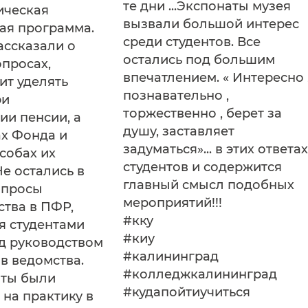
те дни ...Экспонаты музея
ическая
вызвали большой интерес
ая программа.
среди студентов. Все
ассказали о
остались под большим
просах,
впечатлением. « Интересно 
ит уделять
познавательно ,
ри
торжественно , берет за
и пенсии, а
душу, заставляет
ах Фонда и
задуматься»... в этих ответах
собах их
студентов и содержится
Не остались в
главный смысл подобных
опросы
мероприятий!!!
ства в ПФР,
#кку
я студентами
#киу
д руководством
#калининград
в ведомства.
#колледжкалининград
нты были
#кудапойтиучиться
на практику в