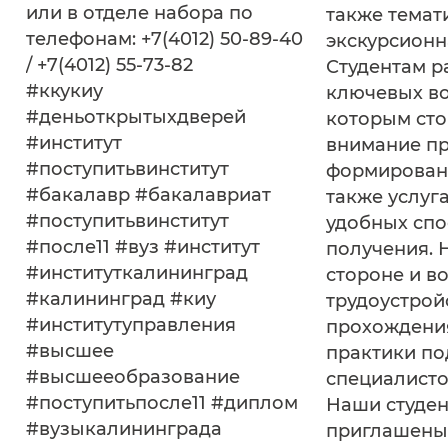
или в отделе набора по
также темат
телефонам: +7(4012) 50-89-40
экскурсионн
/ +7(4012) 55-73-82
Студентам р
#ккукиу
ключевых во
#деньоткрытыхдверей
которым сто
#институт
внимание п
#поступитьвинститут
формировани
#бакалавр #бакалавриат
также услуг
#поступитьвинститут
удобных спо
#после11 #вуз #институт
получения. 
#институткалининград
стороне и в
#калининград #киу
трудоустрой
#институтуправления
прохождени
#высшее
практики по
#высшееобразование
специалисто
#поступитьпосле11 #диплом
Наши студе
#вузыкалининграда
приглашены 