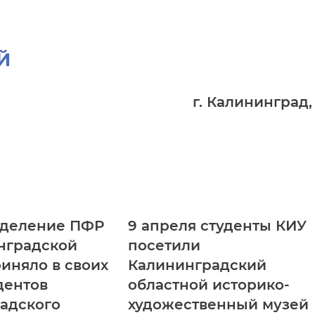
Й
г. Калининград,
тделение ПФР
9 апреля студенты КИУ
нградской
посетили
риняло в своих
Калининградский
дентов
областной историко-
адского
художественный музей