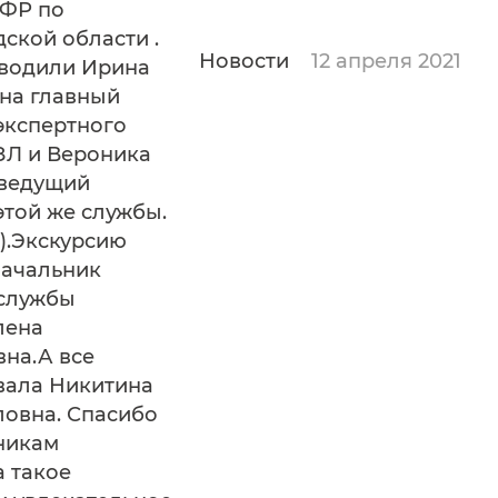
ПФР по
ской области .
Новости
12 апреля 2021
оводили Ирина
на главный
экспертного
ЗЛ и Вероника
 ведущий
этой же службы.
о).Экскурсию
начальник
 службы
лена
на.А все
вала Никитина
ловна. Спасибо
никам
а такое