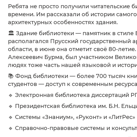
Ребята не просто получили читательские б
времени. Им рассказали об истории самог
архитектурных особенностях здания.
🏛 Здание библиотеки — памятник в стиле Б
располагался Прусский государственный а
области, в июне она отметит своё 80-лети
Алексеевич Бурма, был участником Велико
людях тоже часть нашей языковой и истор
📚 Фонд библиотеки — более 700 тысяч книг
студентов — доступ к современным ресурса
🔹 Электронная библиотека диссертаций РГБ
🔹 Президентская библиотека им. Б.Н. Ельц
🔹 Системы «Знаниум», «Руконт» и «ЛитРес»
🔹 Справочно-правовые системы и консуль