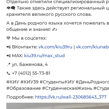
Отдельно отметили специализированный ре
👁‍🗨 Также здесь действует региональный 
хранителя великого русского слова.
А в День родного языка хочется пожелать в
общение и знания! ✍
💙 Мы в соцсетях:
📲 ВКонтакте:
vk.com/kiu39ru
|
vk.com/kiunab
📲 MAX:
kiu39.ru/max_stud
📍 ул. Баженова, 4
📞 +7 (4012) 55-73-81
#КИУ #КИУ39 #СтудентыКИУ #ДеньРодног
#Образование #СтуденческаяЖизнь #Студе
Подробнее:
https://vk.ru/wall-230685643_377