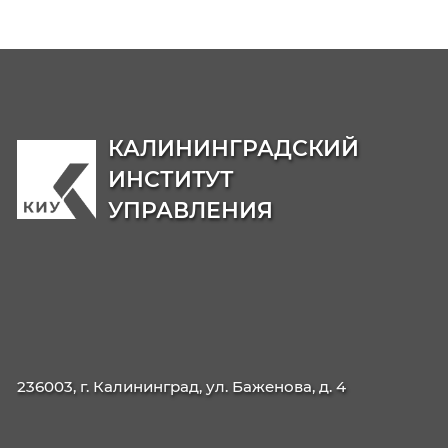
Образовательные программы
Бакалавриат
38.03.04
Государственное и муниципальн

управление
38.03.02
Менеджмент

40.03.01
Юриспруденция

Магистратура
38.04.04
Государственное и муниципальн

управление: Национальная
безопасность