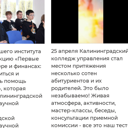
25 апреля Калининградски
шего института
колледж управления стал
екцию «Первые
местом притяжения
ере и финансах:
несколько сотен
иться и
абитуриентов и их
ть помощь
родителей. Это было
, которая
незабываемо! Живая
алининградской
атмосфера, активности,
аучной
мастер-классы, беседы,
консультации приемной
дской
комиссии - все это наш тест
аучной