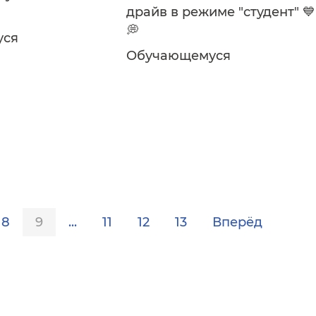
драйв в режиме "студент" 💙
💭
уся
Обучающемуся
8
9
...
11
12
13
Вперёд