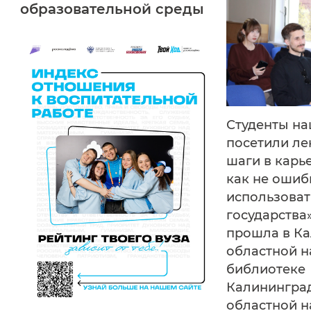
образовательной среды
Студенты на
посетили л
шаги в карь
как не ошиб
использова
государства»
прошла в К
областной н
библиотеке
Калинингра
областной н