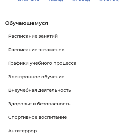
Студентка Калининградского института
управления Кривенышева Виктория стала
победителем Х юбилейного Всероссийского
конкурса «История местного самоуправлен
моего края» 2025-2026 гг., соорганизатором
которого является ИРИ РАН.
Обучающемуся
В начало
Назад
Вперёд
В кон
Обучающемуся