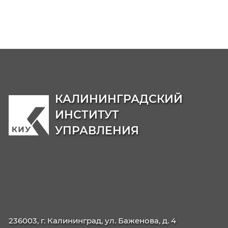
Молодежный Медиацентр
Образовательные программы
Бакалавриат
38.03.04
Государственное и муниципальн

управление
38.03.02
Менеджмент

40.03.01
Юриспруденция

Магистратура
38.04.04
Государственное и муниципальн

управление: Национальная
безопасность