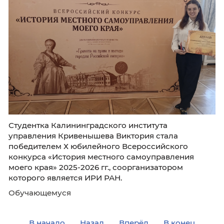
увлекательную экскурсию в ГКУ Калинингр
области «Безопасный город»! 🔍✨
Обучающемуся
🏆У нас Победа!💪