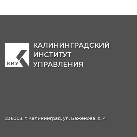
Образовательные программы
Бакалавриат
38.03.04
Государственное и муниципальн

управление
38.03.02
Менеджмент

40.03.01
Юриспруденция

Магистратура
38.04.04
Государственное и муниципальн

управление: Национальная
безопасность